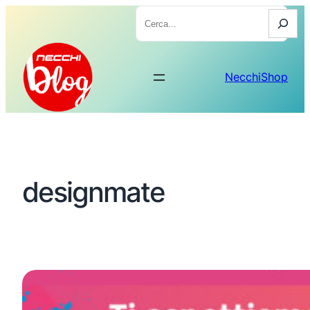
Cerca
NecchiShop
designmate