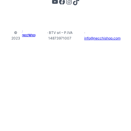
YouTube
Facebook
Instagram
TikTok
·
©
· BTV srl – P.IVA
·
necchishop
2023
14873971007
info@necchishop.com