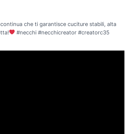
tinua che ti garantisce cuciture stabili, alta
tta!
#necchi #necchicreator #creatorc35