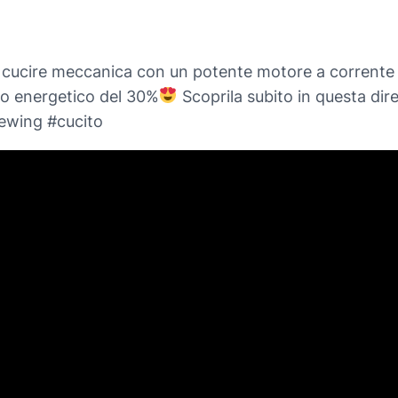
ucire meccanica con un potente motore a corrente con
io energetico del 30%
Scoprila subito in questa dire
ewing #cucito