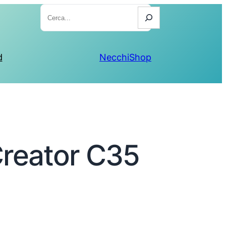
Cerca
d
NecchiShop
Creator C35