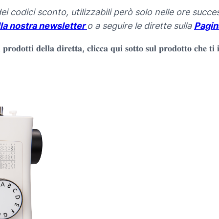
 codici sconto, utilizzabili però solo nelle ore succe
lla nostra newsletter
o a seguire le dirette sulla
Pagin
𝐫𝐨𝐝𝐨𝐭𝐭𝐢 𝐝𝐞𝐥𝐥𝐚 𝐝𝐢𝐫𝐞𝐭𝐭𝐚, 𝐜𝐥𝐢𝐜𝐜𝐚 𝐪𝐮𝐢 𝐬𝐨𝐭𝐭𝐨 𝐬𝐮𝐥 𝐩𝐫𝐨𝐝𝐨𝐭𝐭𝐨 𝐜𝐡𝐞 𝐭𝐢 𝐢