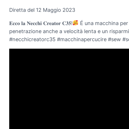
Diretta del 12 Maggio 2023
𝐄𝐜𝐜𝐨 𝐥𝐚 𝐍𝐞𝐜𝐜𝐡𝐢 𝐂𝐫𝐞𝐚𝐭𝐨𝐫 𝐂𝟑𝟓!
É una macchina per c
penetrazione anche a velocità lenta e un risparm
#necchicreatorc35 #macchinapercucire #sew #s