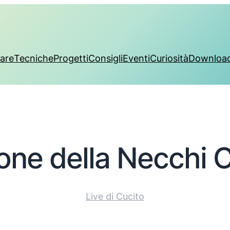
are
Tecniche
Progetti
Consigli
Eventi
Curiosità
Downloa
one della Necchi 
Live di Cucito