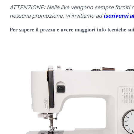
ATTENZIONE: Nelle live vengono sempre forniti dei
nessuna promozione
,
vi invitiamo ad
iscrivervi a
𝐏𝐞𝐫 𝐬𝐚𝐩𝐞𝐫𝐞 𝐢𝐥 𝐩𝐫𝐞𝐳𝐳𝐨 𝐞 𝐚𝐯𝐞𝐫𝐞 𝐦𝐚𝐠𝐠𝐢𝐨𝐫𝐢 𝐢𝐧𝐟𝐨 𝐭𝐞𝐜𝐧𝐢𝐜𝐡𝐞 𝐬𝐮𝐢 