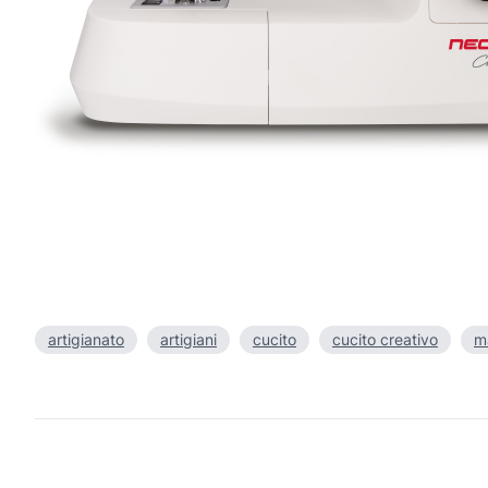
artigianato
artigiani
cucito
cucito creativo
m