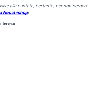
ssive alla puntata, pertanto, per non perdere
a Necchishop
!
𝐧𝐭𝐞𝐫𝐞𝐬𝐬𝐚