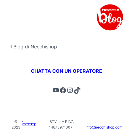
Il Blog di Necchishop
CHATTA CON UN OPERATORE
YouTube
Facebook
Instagram
TikTok
·
©
· BTV srl – P.IVA
·
necchishop
2023
14873971007
info@necchishop.com