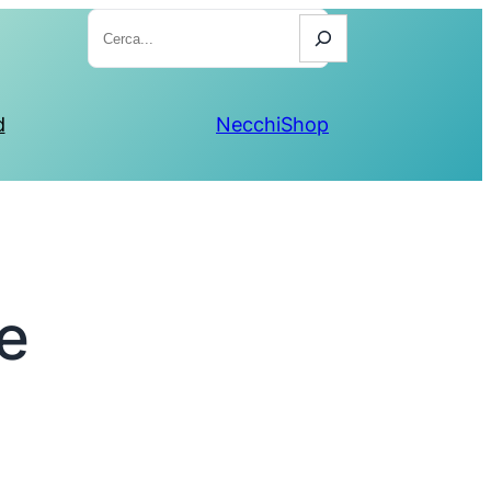
Cerca
d
NecchiShop
e