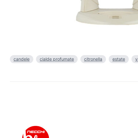
candele
cialde profumate
citronella
estate
v