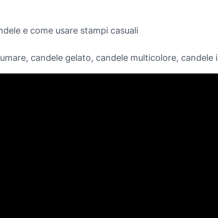
ele e come usare stampi casuali
fumare, candele gelato, candele multicolore, candele i