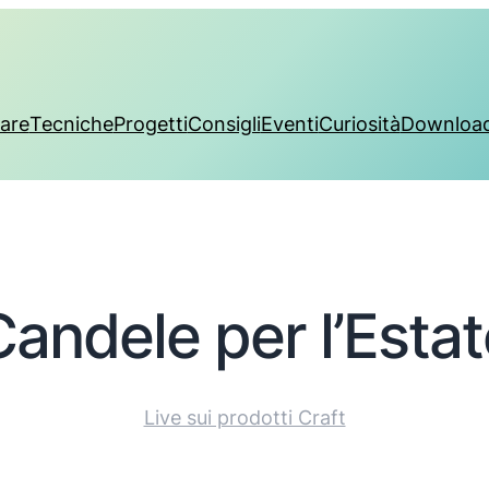
are
Tecniche
Progetti
Consigli
Eventi
Curiosità
Downloa
Candele per l’Estat
Live sui prodotti Craft