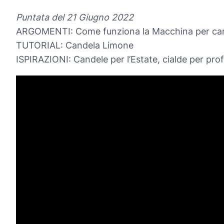
Puntata del 21 Giugno 2022
ARGOMENTI: Come funziona la Macchina per cand
TUTORIAL: Candela Limone
ISPIRAZIONI: Candele per l’Estate, cialde per pro